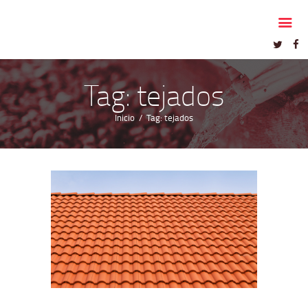
INICIO
LEÓN CANAL
SERVICIOS
Tag: tejados
NOTICIAS
CONTACTO
Inicio
Tag: tejados